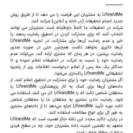
LifeandMe به مشتریان این فرصت را می دهد تا از طریق روش
جدید انجام تحقیقات (در خانه و آنلاین) شرکت کنند.
شرکت در تحقیقات ما کاملاً داوطلبانه است. مشتریان می توانند
انتخاب کنند که برای مشارکت کردن در تحقیق رضایت بدهند یا
خیر و عدم رضایت آن‌ها برای مشارکت، در تجربه LifeandMe
آن‌ها تاثیری نخواهد داشت. هم‌چنین حتی در صورت صدور
رضایت پیشین، در هر زمان که مشتری اراده کند، می‌تواند عدم
رضایت خود را نسبت به شرکت در تحقیقات اعلام نموده و تا
حداکثر یک ماه پس از اعلام درخواست، اطلاعات وی از زنجیره
تحقیقاتی LifeandMe پاکسازی می‌شود.
اگر مشتریان رضایت خود را برای مشارکت در تحقیق اعلام کنند، از
داده‌های آن‌ها برای کمک به کار پژوهشگران LifeandMe یا
محققان شخص ثالث که با LifeandMe کار می کنند، استفاده می
شود. رضایت دادن مشتری به محققان ما یا محققان شخص
ثالث مورد تأیید LifeandMe اجازه می‌دهد تا از داده‌های مشتری
به طور کل برای انواع مطالعات استفاده کنند.
در پایان، تاکید مجدد این نکته حائز اهمیت است که LifeandMe
متعهد به تضمین امنیت داده مشتریان خود، چه در سطح فردی
و چه در سطح جمعی است.