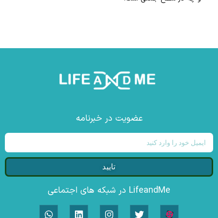
عضویت در خبرنامه
تایید
LifeandMe در شبکه های اجتماعی