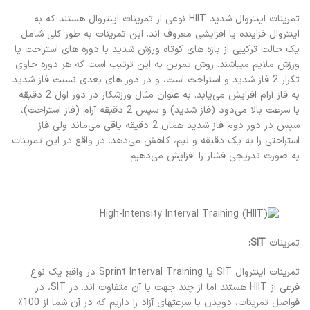
تمرینات اینتروال شدید HIIT نوعی از تمرینات اینتروال هستند که به
اینتروال فزاینده یا افزایشی معروف اند. این تمرینات به طور کلی شامل
یک حالت ترکیبی از بازه های کوتاه ورزش شدید با دوره های استراحت یا
ورزش ملایم میباشند. روش تمرین به این ترتیب است که هر دوره حاوی
تکرار 2 فاز شدید و استراحت است، و در دور های بعدی نسبت فاز شدید
به فاز آرام افزایش می‌یابد. به عنوان مثال ورزشکار در دور اول 2 دقیقه
با سرعت بالا می‌دود (فاز شدید) و سپس 2 دقیقه آرام (فاز استراحت)،
سپس در دور دوم فاز شدید همان 2 دقیقه باقی می‌ماند ولی فاز
استراحتی را به یک دقیقه و نیم، کاهش می‌دهد. در واقع در این تمرینات
به صورت تدریجی فشار را افزایش می‌دهیم.
تمرینات
SIT:
تمرینات اینتروال SIT یا Sprint Interval Training در واقع یک نوع
فرعی از HIIT هستند اما از چند جهت با آن متفاوت اند. در SIT، در
فواصل تمرینات، دویدن با سرعتهای آزاد را داریم که در آن شما از 100٪